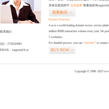
具体交易流程可
“点击这里”
查看或咨询support@
我要购买
>>
Process Overview:
4.cn is a world leading domain escrow service plat
million RMB transaction volume every year. We promi
联系我们
5 workdays.
For detailed process, you can
“visit here”
or contact
QQ：2726103981
BUY NOW
EMAIL：support@4.cn
>>
Copyright © 1998 -2025 www