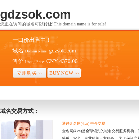
gdzsok.com
您正在访问的域名可以转让!This domain name is for sale!
一口价出售中！
域名
gdzsok.com
Domain Name:
售价
CNY 4370.00
Listing Price:
立即购买
BUY NOW
>>
>>
域名交易方式：
通过金名网(4.cn) 中介交易
金名网(4.cn)是全球领先的域名交易服务机
简单、安全、专业的第三方服务！ 为了保证交