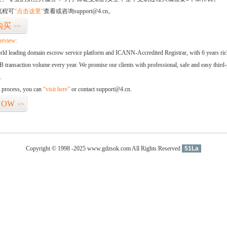
流程可
“点击这里”
查看或咨询support@4.cn。
购买
>>
erview:
orld leading domain escrow service platform and ICANN-Accredited Registrar, with 6 years ri
 transaction volume every year. We promise our clients with professional, safe and easy third-
.
d process, you can
“visit here”
or contact support@4.cn.
NOW
>>
Copyright © 1998 -2025 www.gdzsok.com All Rights Reserved
51La