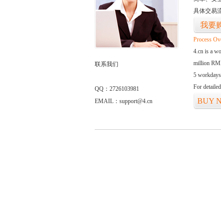
具体交易
我要
Process Ov
4.cn is a w
million RMB
联系我们
5 workdays
For detaile
QQ：2726103981
BUY 
EMAIL：support@4.cn