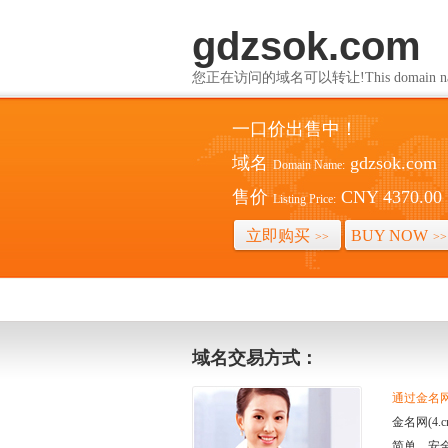
gdzsok.com
您正在访问的域名可以转让!This domain name i
一口价出售中！
域名
gdzsok.com
Domain Name:
售价
CNY 4370.00
Listing Price:
立即购买
BUY NOW
>>
>>
域名交易方式：
通过金名网(
金名网(4
简单、安